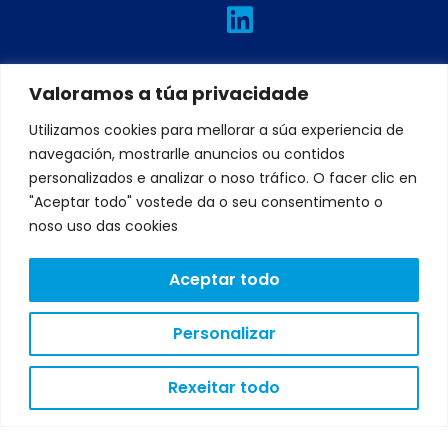
L
I
T
F
Y
i
n
w
a
o
n
s
i
c
u
k
t
t
e
t
Valoramos a túa privacidade
e
a
t
b
u
Utilizamos cookies para mellorar a súa experiencia de
d
g
e
o
b
navegación, mostrarlle anuncios ou contidos
i
r
r
o
e
personalizados e analizar o noso tráfico. O facer clic en
"Aceptar todo" vostede da o seu consentimento o
n
a
k
noso uso das cookies
m
Aceptar todo
AVISO
LEGAL
Personalizar
POLÍTICA
DE
PRIVACIDADE
Rexeitar todo
POLÍTICA
DE
COOKIES