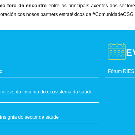
mo foro de encontro
entre os principais axentes dos sectore
olaboración cos nosos partners estratéxicos da #ComunidadeCSG
E
go
Fórum RIES
mo evento insignia do ecosistema da saúde
insignia do sector da saúde