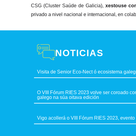
CSG (Cluster Saúde de Galicia),
xestouse co
privado a nivel nacional e internacional, en c
NOTICIAS
Visita de Senior Eco-Nect ó ecosistema gale
O VIII Fórum RIES 2023 volve ser coroado co
galego na súa oitava edición
Vigo acollerá o VIII Fórum RIES 2023, evento 