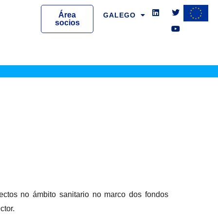
L
T
Y
i
w
o
Área
GALEGO
n
i
u
socios
k
t
t
e
t
u
d
e
b
i
r
e
n
xectos no ámbito sanitario no marco dos fondos
ctor.