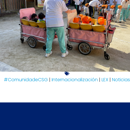
#ComunidadeCSG
|
Internacionalización
|
LEX
|
Noticias