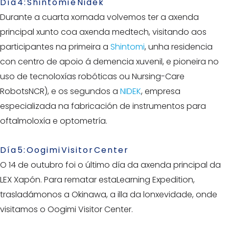
Día 4: Shintomi e Nidek
Durante a cuarta xornada volvemos ter a axenda
principal xunto coa axenda medtech, visitando aos
participantes na primeira a
Shintomi
, unha residencia
con centro de apoio á demencia xuvenil, e pioneira no
uso de tecnoloxías robóticas ou Nursing-Care
RobotsNCR), e os segundos a
NIDEK
, empresa
especializada na fabricación de instrumentos para
oftalmoloxía e optometría.
Día 5: Oogimi Visitor Center
O 14 de outubro foi o último día da axenda principal da
LEX Xapón. Para rematar estaLearning Expedition,
trasladámonos a Okinawa, a illa da lonxevidade, onde
visitamos o Oogimi Visitor Center.