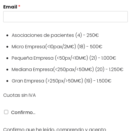
n
Email
*
i
t
e
Asociaciones de pacientes (4) - 250€
d
S
Micro Empresa(<10pax/2M€) (18) - 500€
t
Pequeña Empresa (<50px/<10M€) (21) - 1.000€
a
Mediana Empresa(<250pax/<50M€) (20) - 1.250€
t
e
Gran Empresa (>250px/>50M€) (19) - 1.500€
s
Cuotas sin IVA
+
1
C
Confirmo...
o
n
f
Confirmo que he leído, comprendo y acepto