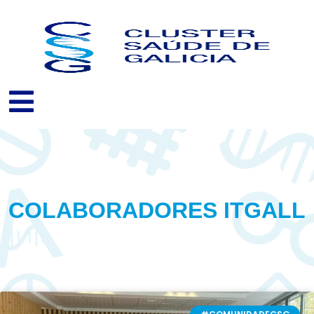
Ir
ao
contido
COLABORADORES ITGALL