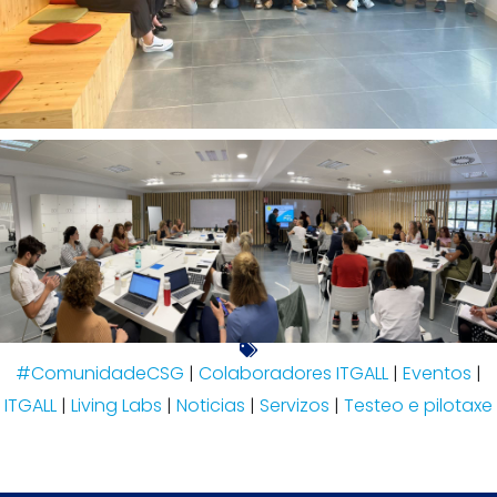
#ComunidadeCSG
|
Colaboradores ITGALL
|
Eventos
|
ITGALL
|
Living Labs
|
Noticias
|
Servizos
|
Testeo e pilotaxe