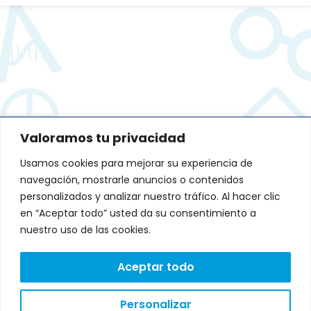
Valoramos tu privacidad
DIRECCIÓN:
Usamos cookies para mejorar su experiencia de
Avenida de Fernando de Casas
Novoa 37 Edificio CNL. Portal A-B.
navegación, mostrarle anuncios o contenidos
1º andar, 15707 Santiago de
personalizados y analizar nuestro tráfico. Al hacer clic
Compostela, A Coruña
L
T
en “Aceptar todo” usted da su consentimiento a
i
w
Lunes a Viernes: 9:00 a
n
i
nuestro uso de las cookies.
18:00
k
t
e
t
CONTACTO:
d
e
Aceptar todo
i
r
602 24 71 49
n
Personalizar