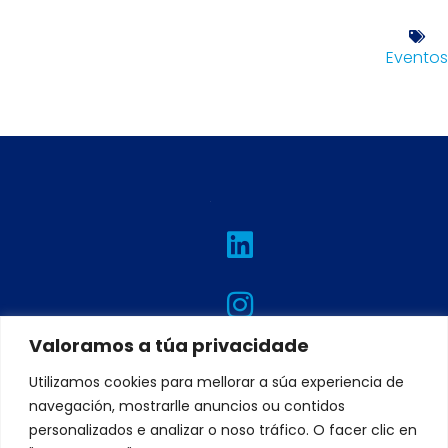
Eventos
L
I
T
F
Y
i
n
w
a
o
n
s
i
c
u
k
t
t
e
t
e
a
t
b
u
Valoramos a túa privacidade
d
g
e
o
b
Utilizamos cookies para mellorar a súa experiencia de
i
r
r
o
e
navegación, mostrarlle anuncios ou contidos
n
a
k
personalizados e analizar o noso tráfico. O facer clic en