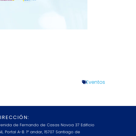
Eventos
IRECCIÓN:
venida de Fernando de Casas Novoa 37 Edificio
L. Portal A-B. 1º andar, 15707 Santiago de