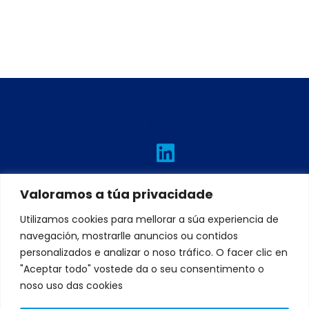
L
I
T
F
Y
i
n
w
a
o
n
s
i
c
u
Valoramos a túa privacidade
k
t
t
e
t
e
a
t
b
u
Utilizamos cookies para mellorar a súa experiencia de
navegación, mostrarlle anuncios ou contidos
d
g
e
o
b
personalizados e analizar o noso tráfico. O facer clic en
i
r
r
o
e
"Aceptar todo" vostede da o seu consentimento o
n
a
k
noso uso das cookies
m