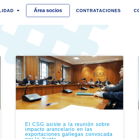
Área socios
LIDAD
CONTRATACIONES
C
A
INA
ÁGINA
PÁGINA
PÁGINA
PÁGINA
PÁGINA
PÁGINA
PÁGINA
PÁGINA
PÁGINA
PÁGINA
PÁGINA
PÁGINA
PÁGINA
PÁGINA
PÁGINA
PÁGINA
PÁGIN
PÁ
El CSG asiste a la reunión sobre
impacto arancelario en las
exportaciones gallegas convocada