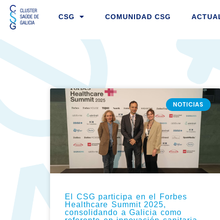
Ir
CSG
COMUNIDAD CSG
ACTUA
al
contenido
PÁGINA
PÁGINA
PÁGIN
PÁG
P
NOTICIAS
El CSG participa en el Forbes
Healthcare Summit 2025,
consolidando a Galicia como