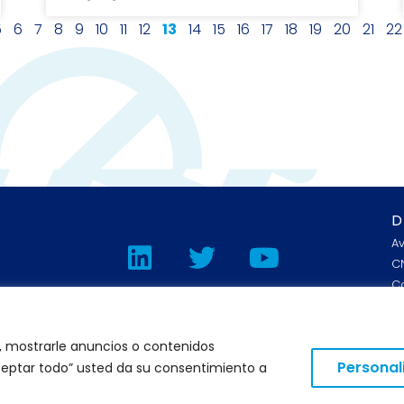
5
6
7
8
9
10
11
12
13
14
15
16
17
18
19
20
21
22
D
L
T
Y
A
i
w
o
CN
C
n
i
u
k
t
t
AVISO LEGAL
e
t
u
POLÍTICA DE PRIVACIDAD
, mostrarle anuncios o contenidos
POLÍTICA DE COOKIES
C
Personal
“Aceptar todo” usted da su consentimiento a
d
e
b