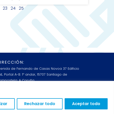
23
24
25
IRECCIÓN:
venida de Fernando de Casas Novoa 37 Edificio
L. Portal A-B. 1º andar, 15707 Santiago de
ompostela, A Coruña
Lunes a Viernes: 8:00 a 15:00
ONTACTO:
izar
Rechazar todo
Aceptar todo
602 24 71 49