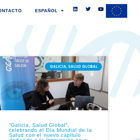
L
T
Y
i
w
o
ONTACTO
ESPAÑOL
n
i
u
k
t
t
e
t
u
A
GINA
PÁGINA
PÁGINA
PÁGINA
d
e
b
i
r
e
n
GALICIA, SALUD GLOBAL
“Galicia, Salud Global”,
celebrando el Día Mundial de la
Salud con el nuevo capítulo