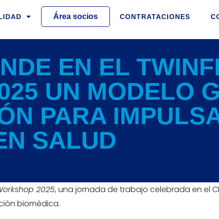
Área socios
LIDAD
CONTRATACIONES
C
ENDE EN EL TWIN
025 UN MODELO 
ÓN PARA IMPULSA
EN SALUD
Workshop 2025
, una jornada de trabajo celebrada en el C
ción biomédica.