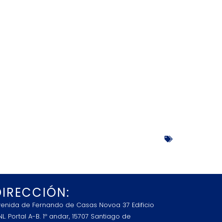
DIRECCIÓN:
venida de Fernando de Casas Novoa 37 Edificio
L. Portal A-B. 1º andar, 15707 Santiago de