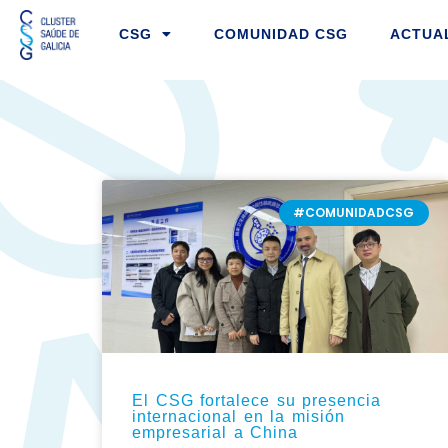
Ir
CSG
COMUNIDAD CSG
ACTUA
al
contenido
PÁGINA
PÁGINA
PÁGIN
PÁG
#COMUNIDADCSG
El CSG fortalece su presencia
internacional en la misión
empresarial a China