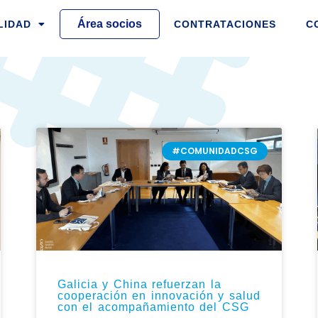
Área socios
LIDAD
CONTRATACIONES
C
A
INA
PÁGINA
PÁGINA
PÁGINA
PÁGINA
PÁGINA
PÁGINA
PÁGINA
PÁGINA
PÁGINA
PÁGINA
PÁGINA
PÁGINA
PÁGINA
PÁGINA
PÁGINA
PÁGINA
PÁGIN
PÁ
#COMUNIDADCSG
Galicia y China refuerzan la
cooperación en innovación y salud
con el acompañamiento del CSG