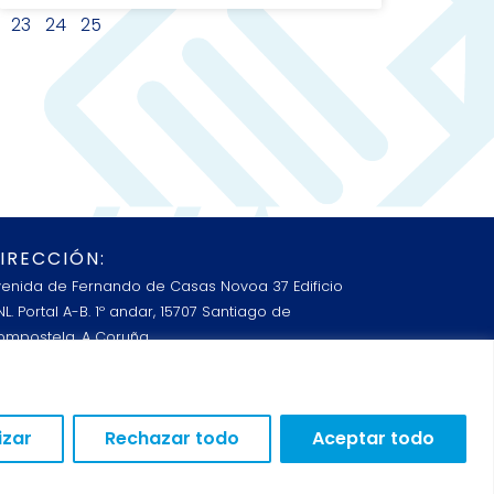
23
24
25
IRECCIÓN:
venida de Fernando de Casas Novoa 37 Edificio
L. Portal A-B. 1º andar, 15707 Santiago de
ompostela, A Coruña
Lunes a Viernes: 8:00 a 15:00
ONTACTO:
izar
Rechazar todo
Aceptar todo
602 24 71 49