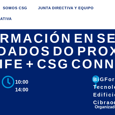
SOMOS CSG
JUNTA DIRECTIVA Y EQUIPO
ATIVA
ORMACIÓN EN S
DADOS DO PRO
IFE + CSG CON
BiG Fo
10:00
Tecnoló
14:00
Edifici
Cibrao 
Organizad