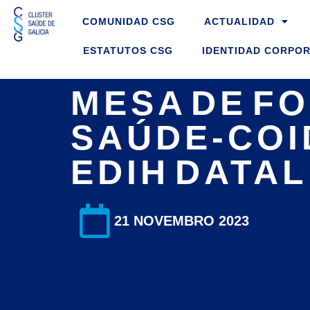
Ir
COMUNIDAD CSG
ACTUALIDAD
ao
contido
ESTATUTOS CSG
IDENTIDAD CORPOR
MESA DE F
SAÚDE-COI
EDIH DATAL
21 NOVEMBRO 2023