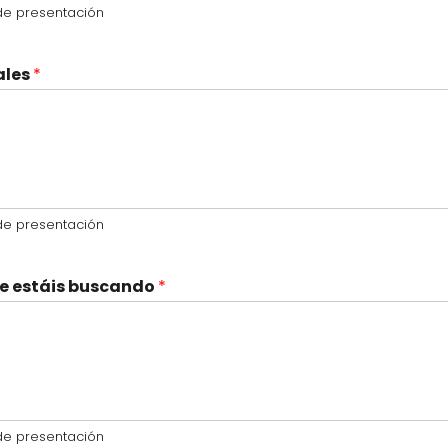
a de presentación
ales
*
a de presentación
que estáis buscando
*
a de presentación