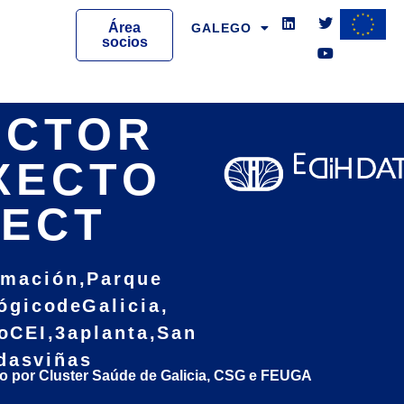
L
T
Y
i
w
o
Área
GALEGO
n
i
u
socios
k
t
t
e
t
u
d
e
b
i
r
e
n
ECTOR
XECTO
NECT
rmación, Parque
gico de Galicia,
o CEI, 3aplanta, San
das viñas
o por Cluster Saúde de Galicia, CSG e FEUGA