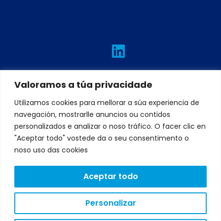
L
I
T
F
Y
i
n
w
a
o
n
s
i
c
u
k
t
t
e
t
Valoramos a túa privacidade
e
a
t
b
u
Utilizamos cookies para mellorar a súa experiencia de
d
g
e
o
b
navegación, mostrarlle anuncios ou contidos
personalizados e analizar o noso tráfico. O facer clic en
i
r
r
o
e
"Aceptar todo" vostede da o seu consentimento o
n
a
k
noso uso das cookies
m
Aceptar todo
AVISO
LEGAL
Personalizar
POLÍTICA
DE