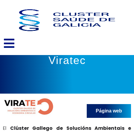
Ir
ao
contido
Viratec
Página web
El
Clúster Gallego de Solucións Ambientais e