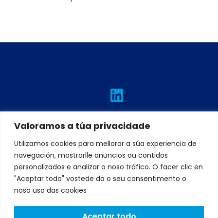
L
I
T
F
Y
i
n
w
a
o
n
s
i
c
u
Valoramos a túa privacidade
k
t
t
e
t
e
a
t
b
u
Utilizamos cookies para mellorar a súa experiencia de
navegación, mostrarlle anuncios ou contidos
d
g
e
o
b
personalizados e analizar o noso tráfico. O facer clic en
i
r
r
o
e
"Aceptar todo" vostede da o seu consentimento o
n
a
k
noso uso das cookies
m
Aceptar todo