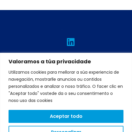
L
I
T
F
Y
i
n
w
a
o
n
s
i
c
u
Valoramos a túa privacidade
k
t
t
e
t
e
a
t
b
u
Utilizamos cookies para mellorar a súa experiencia de
d
g
e
o
b
navegación, mostrarlle anuncios ou contidos
personalizados e analizar o noso tráfico. O facer clic en
i
r
r
o
e
"Aceptar todo" vostede da o seu consentimento o
n
a
k
noso uso das cookies
m
Aceptar todo
AVISO
LEGAL