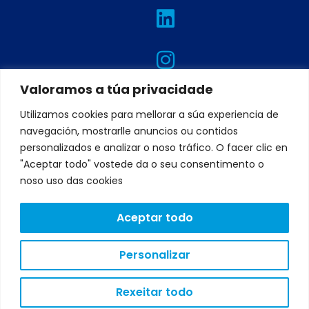
L
I
T
F
Y
i
n
w
a
o
n
s
i
c
u
k
t
t
e
t
e
a
t
b
u
Valoramos a túa privacidade
d
g
e
o
b
Utilizamos cookies para mellorar a súa experiencia de
i
r
r
o
e
navegación, mostrarlle anuncios ou contidos
n
a
k
personalizados e analizar o noso tráfico. O facer clic en
"Aceptar todo" vostede da o seu consentimento o
m
noso uso das cookies
Aceptar todo
AVISO
LEGAL
POLÍTICA
DE
Personalizar
PRIVACIDADE
POLÍTICA
DE
Rexeitar todo
COOKIES