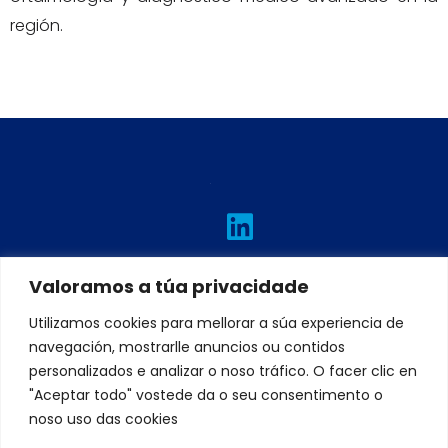
región.
L
I
T
F
Y
i
n
w
a
o
n
s
i
c
u
Valoramos a túa privacidade
k
t
t
e
t
e
a
t
b
u
Utilizamos cookies para mellorar a súa experiencia de
navegación, mostrarlle anuncios ou contidos
d
g
e
o
b
personalizados e analizar o noso tráfico. O facer clic en
i
r
r
o
e
"Aceptar todo" vostede da o seu consentimento o
n
a
k
noso uso das cookies