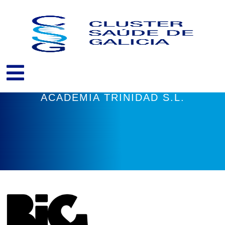
Ir
ao
contido
ACADEMIA TRINIDAD S.L.