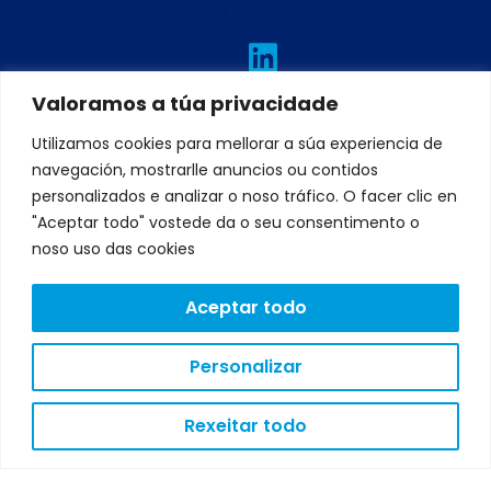
L
I
T
F
Y
i
n
w
a
o
n
s
i
c
u
Valoramos a túa privacidade
k
t
t
e
t
Utilizamos cookies para mellorar a súa experiencia de
e
a
t
b
u
navegación, mostrarlle anuncios ou contidos
d
g
e
o
b
personalizados e analizar o noso tráfico. O facer clic en
"Aceptar todo" vostede da o seu consentimento o
i
r
r
o
e
noso uso das cookies
n
a
k
m
Aceptar todo
Personalizar
AVISO
LEGAL
POLÍTICA
Rexeitar todo
DE
PRIVACIDADE
POLÍTICA
DE