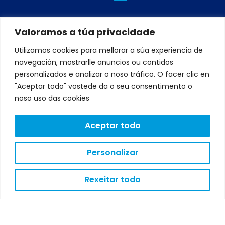
i
n
w
a
o
n
s
i
c
u
k
t
t
e
t
Valoramos a túa privacidade
e
a
t
b
u
Utilizamos cookies para mellorar a súa experiencia de
d
g
e
o
b
navegación, mostrarlle anuncios ou contidos
i
r
r
o
e
personalizados e analizar o noso tráfico. O facer clic en
"Aceptar todo" vostede da o seu consentimento o
n
a
k
noso uso das cookies
m
Aceptar todo
AVISO
LEGAL
Personalizar
POLÍTICA
DE
PRIVACIDADE
Rexeitar todo
POLÍTICA
DE
COOKIES