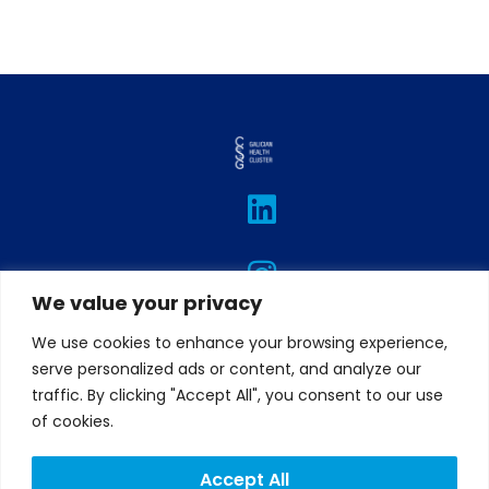
L
I
T
F
Y
i
n
w
a
o
n
s
i
c
u
k
t
t
e
t
We value your privacy
e
a
t
b
u
We use cookies to enhance your browsing experience,
d
g
e
o
b
serve personalized ads or content, and analyze our
i
r
r
o
e
traffic. By clicking "Accept All", you consent to our use
n
a
k
of cookies.
m
Accept All