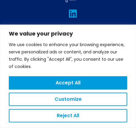
L
I
T
F
Y
i
n
w
a
o
n
s
i
c
u
We value your privacy
k
t
t
e
t
e
a
t
b
u
We use cookies to enhance your browsing experience,
d
g
e
o
b
serve personalized ads or content, and analyze our
traffic. By clicking "Accept All", you consent to our use
i
r
r
o
e
of cookies.
n
a
k
m
Accept All
Customize
LEGAL
NOTICE
PRIVACY
Reject All
POLICY
COOKIES
POLICY