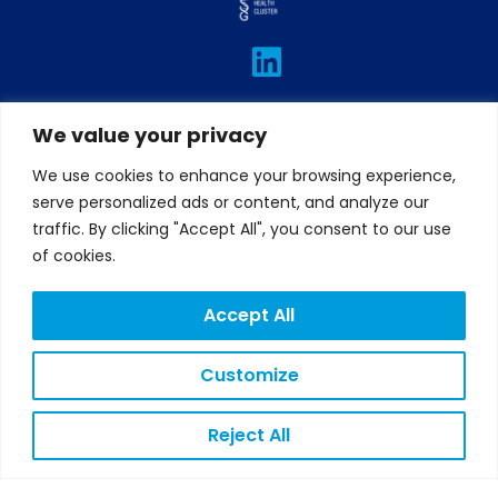
L
I
T
F
Y
i
n
w
a
o
n
s
i
c
u
We value your privacy
k
t
t
e
t
e
a
t
b
u
We use cookies to enhance your browsing experience,
d
g
e
o
b
serve personalized ads or content, and analyze our
traffic. By clicking "Accept All", you consent to our use
i
r
r
o
e
of cookies.
n
a
k
m
Accept All
Customize
LEGAL
NOTICE
PRIVACY
Reject All
POLICY
COOKIES
POLICY