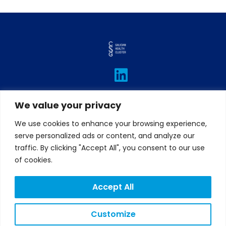
L
I
T
F
Y
i
n
w
a
o
n
s
i
c
u
We value your privacy
k
t
t
e
t
e
a
t
b
u
We use cookies to enhance your browsing experience,
serve personalized ads or content, and analyze our
d
g
e
o
b
traffic. By clicking "Accept All", you consent to our use
i
r
r
o
e
of cookies.
n
a
k
m
Accept All
Customize
LEGAL