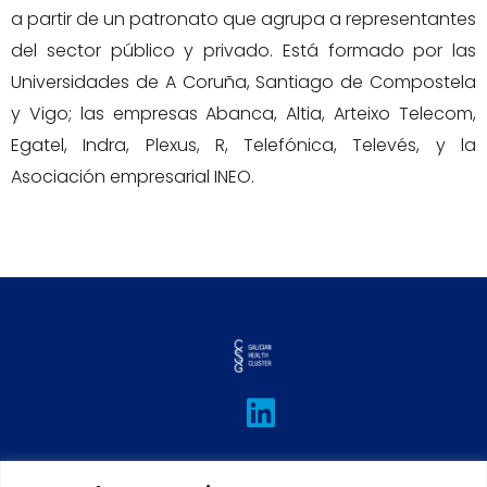
a partir de un patronato que agrupa a representantes
del sector público y privado. Está formado por las
Universidades de A Coruña, Santiago de Compostela
y Vigo; las empresas Abanca, Altia, Arteixo Telecom,
Egatel, Indra, Plexus, R, Telefónica, Televés, y la
Asociación empresarial INEO.
L
I
T
F
Y
i
n
w
a
o
n
s
i
c
u