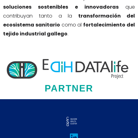
soluciones sostenibles e innovadoras
que
contribuyan tanto a la
transformación del
ecosistema sanitario
como al
fortalecimiento del
tejido industrial gallego
.
PARTNER
L
I
T
F
Y