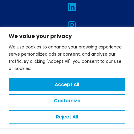
L
I
T
F
Y
i
n
w
a
o
n
s
i
c
u
k
t
t
e
t
e
a
t
b
u
We value your privacy
d
g
e
o
b
We use cookies to enhance your browsing experience,
i
r
r
o
e
serve personalized ads or content, and analyze our
traffic. By clicking "Accept All", you consent to our use
n
a
k
of cookies.
m
Accept All
LEGAL
NOTICE
Customize
PRIVACY
POLICY
COOKIES
Reject All
POLICY