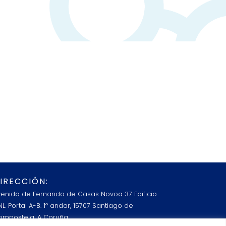
IRECCIÓN:
venida de Fernando de Casas Novoa 37 Edificio
L. Portal A-B. 1º andar, 15707 Santiago de
ompostela, A Coruña