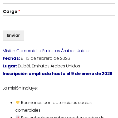
*
Cargo
*
E
n
t
i
d
Enviar
a
d
Misión Comercial a Emiratos Árabes Unidos
C
o
Fechas:
8–13 de febrero de 2026
r
Lugar:
Dubái, Emiratos Árabes Unidos
r
e
Inscripción ampliada hasta el 9 de enero de 2025
o
La misión incluye:
Reuniones con potenciales socios
comerciales
Presentaciones sobre oportunidades de