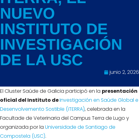
NUEVO
INSTITUTO DE
INVESTIGACIÓN
DE LA USC
junio 2, 2026
El Cluster Saúde de Galicia participó en la
presentación
oficial del Instituto de
Investigación en Saúde Global e
Desenvolvemento Sostible (iTERRA)
, celebrada en la
Facultade de Veterinaria del Campus Terra de Lugo y
organizada por la
Universidade de Santiago de
Compostela (USC)
.