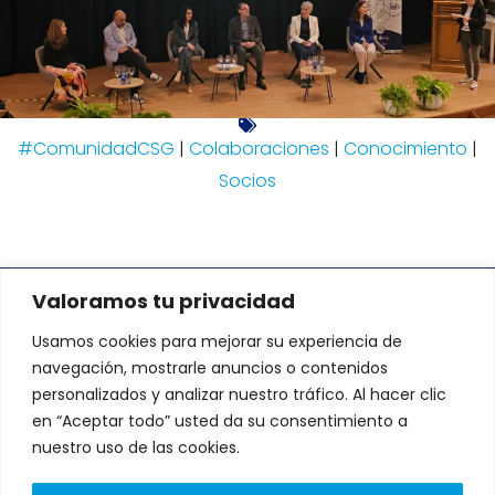
#ComunidadCSG
|
Colaboraciones
|
Conocimiento
|
Socios
Valoramos tu privacidad
DIRECCIÓN:
Usamos cookies para mejorar su experiencia de
Avenida de Fernando de Casas
Novoa 37 Edificio CNL. Portal A-B.
navegación, mostrarle anuncios o contenidos
1º andar, 15707 Santiago de
personalizados y analizar nuestro tráfico. Al hacer clic
Compostela, A Coruña
L
T
en “Aceptar todo” usted da su consentimiento a
i
w
Lunes a Viernes: 9:00 a
n
i
nuestro uso de las cookies.
18:00
k
t
e
t