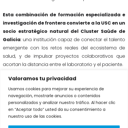
Esta combinación de formación especializada e
investigación de frontera convierte a la USC en un
socio estratégico natural del Cluster Saúde de
Galicia
: una institución capaz de conectar el talento
emergente con los retos reales del ecosistema de
salud, y de impulsar proyectos colaborativos que
acortan la distancia entre el laboratorio y el paciente.
Valoramos tu privacidad
Usamos cookies para mejorar su experiencia de
navegación, mostrarle anuncios o contenidos
personalizados y analizar nuestro tráfico. Al hacer clic
DIRECCIÓN:
en “Aceptar todo” usted da su consentimiento a
Avenida de Fernando de Casas
nuestro uso de las cookies.
Novoa 37 Edificio CNL. Portal A-B.
1º andar, 15707 Santiago de
Compostela, A Coruña
L
T