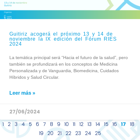
Guitiriz acogerá el próximo 13 y 14 de
noviembre la IX edición del Fórum RIES
2024
La temática principal será “Hacia el futuro de la salud”, pero
también se profundizará en los conceptos de Medicina
Personalizada y de Vanguardia, Biomedicina, Cuidados
Híbridos y Salud Circular.
Leer más »
27/06/2024
1
2
3
4
5
6
7
8
9
10
11
12
13
14
15
16
17
18
19
20
21
22
23
24
25