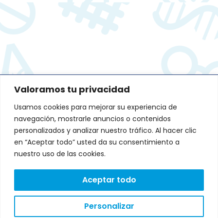
Valoramos tu privacidad
DIRECCIÓN:
Usamos cookies para mejorar su experiencia de
Avenida de Fernando de Casas
Novoa 37 Edificio CNL. Portal A-B.
navegación, mostrarle anuncios o contenidos
1º andar, 15707 Santiago de
personalizados y analizar nuestro tráfico. Al hacer clic
Compostela, A Coruña
L
T
en “Aceptar todo” usted da su consentimiento a
i
w
Lunes a Viernes: 9:00 a
n
i
nuestro uso de las cookies.
18:00
k
t
e
t
CONTACTO:
d
e
Aceptar todo
i
r
602 24 71 49
n
Personalizar
AVISO LEGAL