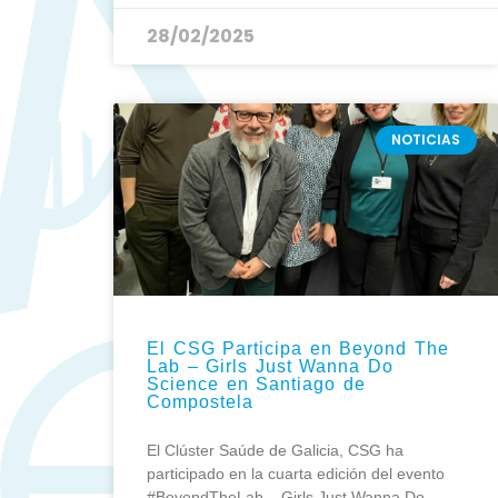
28/02/2025
NOTICIAS
El CSG Participa en Beyond The
Lab – Girls Just Wanna Do
Science en Santiago de
Compostela
El Clúster Saúde de Galicia, CSG ha
participado en la cuarta edición del evento
#BeyondTheLab – Girls Just Wanna Do