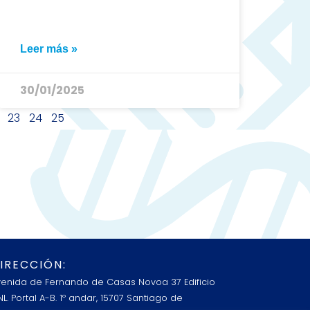
Leer más »
30/01/2025
23
24
25
IRECCIÓN:
venida de Fernando de Casas Novoa 37 Edificio
L. Portal A-B. 1º andar, 15707 Santiago de