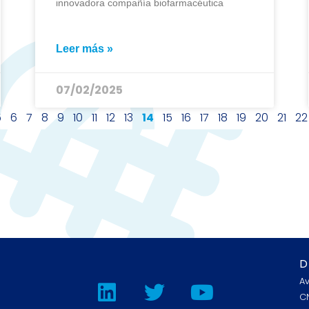
innovadora compañía biofarmacéutica
Leer más »
07/02/2025
5
6
7
8
9
10
11
12
13
14
15
16
17
18
19
20
21
22
D
L
T
Y
A
i
w
o
CN