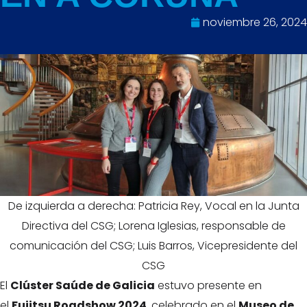
noviembre 26, 2024
De izquierda a derecha: Patricia Rey, Vocal en la Junta
Directiva del CSG; Lorena Iglesias, responsable de
comunicación del CSG; Luis Barros, Vicepresidente del
CSG
El
Clúster Saúde de Galicia
estuvo presente en
el
Fujitsu Roadshow 2024
, celebrado en el
Museo de