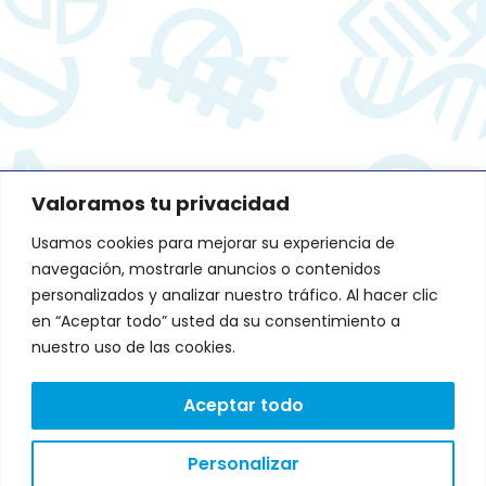
Valoramos tu privacidad
DIRECCIÓN:
Usamos cookies para mejorar su experiencia de
Avenida de Fernando de Casas
Novoa 37 Edificio CNL. Portal A-B.
navegación, mostrarle anuncios o contenidos
1º andar, 15707 Santiago de
personalizados y analizar nuestro tráfico. Al hacer clic
Compostela, A Coruña
L
T
en “Aceptar todo” usted da su consentimiento a
i
w
Lunes a Viernes: 9:00 a
n
i
nuestro uso de las cookies.
18:00
k
t
e
t
CONTACTO:
d
e
Aceptar todo
i
r
602 24 71 49
n
Personalizar