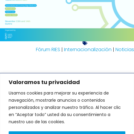
Fórum RIES
|
Internacionalización
|
Noticias
Valoramos tu privacidad
DIRECCIÓN:
Usamos cookies para mejorar su experiencia de
Avenida de Fernando de Casas
Novoa 37 Edificio CNL. Portal A-B.
navegación, mostrarle anuncios o contenidos
1º andar, 15707 Santiago de
personalizados y analizar nuestro tráfico. Al hacer clic
Compostela, A Coruña
L
T
en “Aceptar todo” usted da su consentimiento a
i
w
Lunes a Viernes: 9:00 a
n
i
nuestro uso de las cookies.
18:00
k
t
e
t