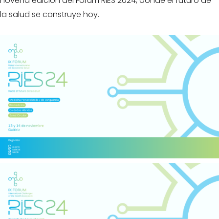
novena edición del Fórum RIES 2024, donde el futuro de
la salud se construye hoy.