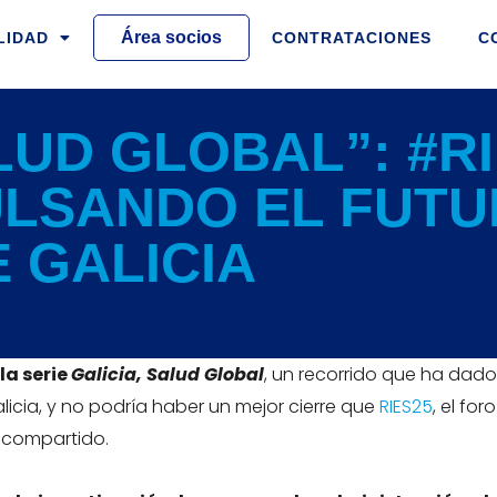
Área socios
LIDAD
CONTRATACIONES
C
LUD GLOBAL”: #RI
LSANDO EL FUTU
 GALICIA
la serie
Galicia, Salud Global
, un recorrido que ha dad
icia, y no podría haber un mejor cierre que
RIES25
, el fo
o compartido.