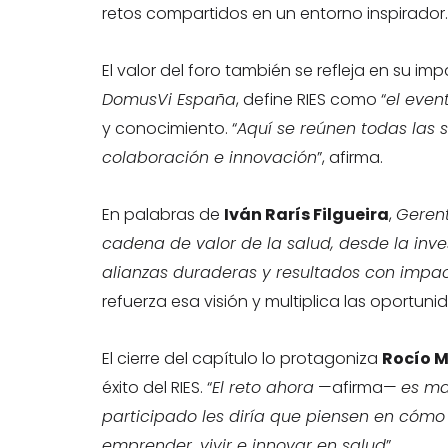
retos compartidos en un entorno inspirador.
El valor del foro también se refleja en su im
DomusVi España
, define RIES como “
el even
y conocimiento. “
Aquí se reúnen todas las 
colaboración e innovación
”, afirma.
En palabras de
Iván Rarís Filgueira
,
Geren
cadena de valor de la salud, desde la inve
alianzas duraderas y resultados con impa
refuerza esa visión y multiplica las oportu
El cierre del capítulo lo protagoniza
Rocío M
éxito del RIES. “
El reto ahora
—afirma—
es ma
participado les diría que piensen en cómo 
emprender, vivir e innovar en salud
”.