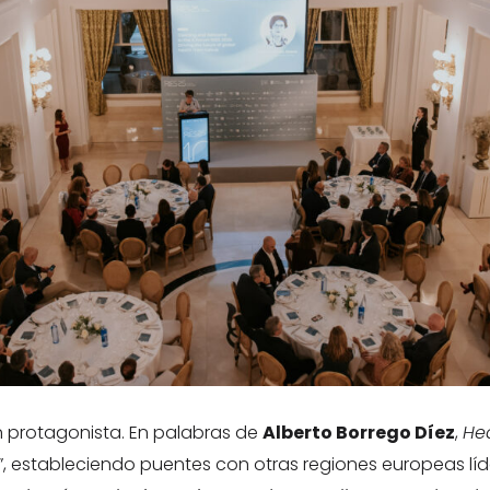
ran protagonista. En palabras de
Alberto Borrego Díez
,
He
”, estableciendo puentes con otras regiones europeas lí