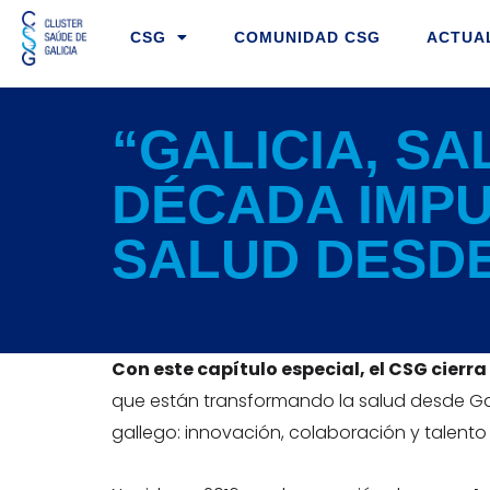
Ir
CSG
COMUNIDAD CSG
ACTUA
al
contenido
“GALICIA, SA
DÉCADA IMPU
SALUD DESDE
Con este capítulo especial, el CSG cierra 
que están transformando la salud desde Gal
gallego: innovación, colaboración y talent