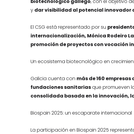
biotecnológico gallego
, con el objetivo d
y
dar visibilidad al potencial innovador 
El CSG está representado por su
president
internacionalización, Mónica Rodeiro L
promoción de proyectos con vocación i
Un ecosistema biotecnológico en crecimien
Galicia cuenta con
más de 160 empresas 
fundaciones sanitarias
que promueven la 
consolidada basada en la innovación, la
Biospain 2025: un escaparate internacional
La participación en Biospain 2025 represen