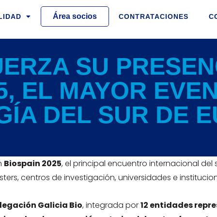
Área socios
LIDAD
CONTRATACIONES
C
UERZA SU PRESEN
5, EL MAYOR EVE
ÍA DEL SUR DE 
en
Biospain 2025
, el principal encuentro internacional del
ters, centros de investigación, universidades e instituci
legación Galicia Bio
, integrada por
12 entidades repr