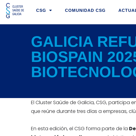
Ir
CSG
COMUNIDAD CSG
ACTUA
al
contenido
GALICIA REF
BIOSPAIN 202
BIOTECNOLOG
El Cluster Saúde de Galicia, CSG, participa 
que reúne durante tres días a empresas, clús
En esta edición, el CSG forma parte de la
De