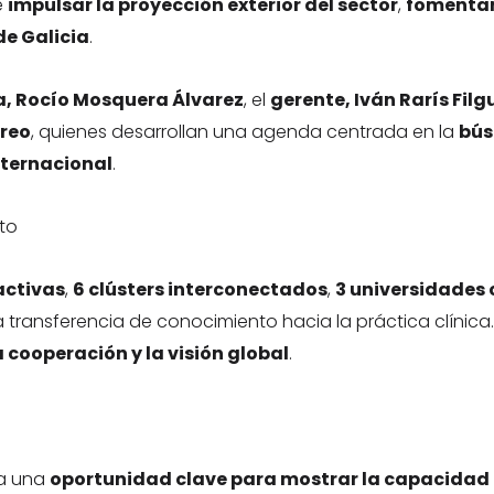
e
impulsar la proyección exterior del sector
,
fomentar
de Galicia
.
a, Rocío Mosquera Álvarez
, el
gerente, Iván Rarís Filg
areo
, quienes desarrollan una agenda centrada en la
bús
nternacional
.
to
activas
,
6 clústers interconectados
,
3 universidades 
transferencia de conocimiento hacia la práctica clínica
 cooperación y la visión global
.
ta una
oportunidad clave para mostrar la capacidad c