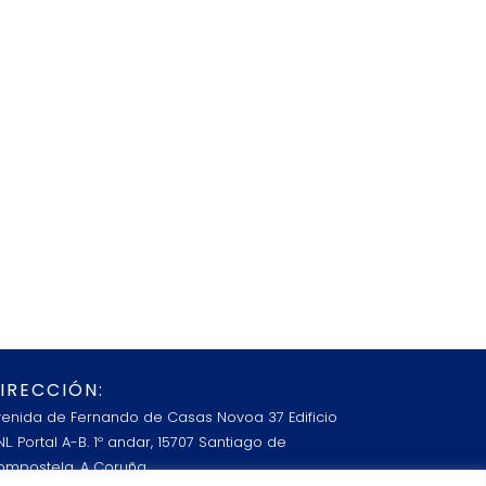
IRECCIÓN:
venida de Fernando de Casas Novoa 37 Edificio
L. Portal A-B. 1º andar, 15707 Santiago de
ompostela, A Coruña