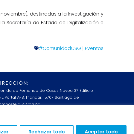
noviembre), destinadas a la Investigación y
la Secretaría de Estado de Digitalización e
#ComunidadCSG
|
Eventos
IRECCIÓN:
venida de Fernando de Casas Novoa 37 Edificio
L. Portal A-B. 1º andar, 15707 Santiago de
ompostela, A Coruña
Lunes a Viernes: 8:00 a 15:00
ONTACTO:
izar
Rechazar todo
Aceptar todo