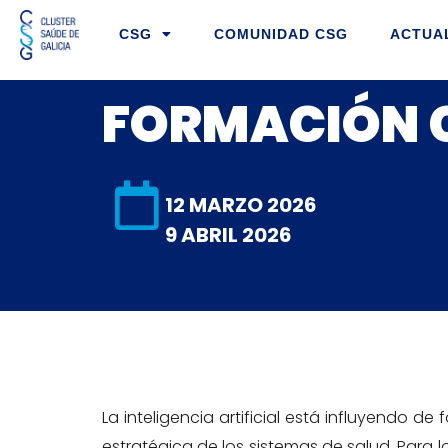
Ir
CSG
COMUNIDAD CSG
ACTUA
al
contenido
FORMACIÓN C
12 MARZO 2026
9 ABRIL 2026
La inteligencia artificial está influyendo de
estratégica de los sistemas de salud. Para l