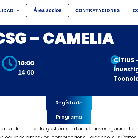
Área socios
LIDAD
CONTRATACIONES
C
SG – CAMELIA
CiTIUS 
10:00
Investi
14:00
Tecnolo
Regístrate
Programa
 forma directa en la gestión sanitaria, la investigación bio
os equipos directivos, comprender su alcance, sus límites 