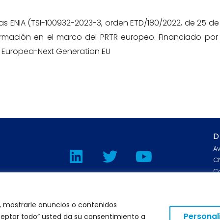
s ENIA (TSI-100932-2023-3, orden ETD/180/2022, de 25 de 
 formación en el marco del PRTR europeo. Financiado por 
ión Europea-Next Generation EU
D
L
T
Y
A
i
w
o
CN
C
n
i
u
k
t
t
AVISO LEGAL
e
t
u
POLÍTICA DE PRIVACIDAD
, mostrarle anuncios o contenidos
POLÍTICA DE COOKIES
C
Personal
“Aceptar todo” usted da su consentimiento a