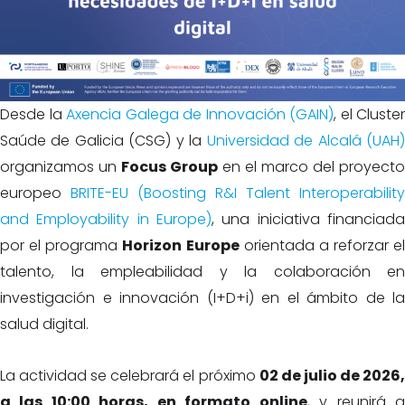
Desde la
Axencia Galega de Innovación (GAIN)
, el Cluster
Saúde de Galicia (CSG) y la
Universidad de Alcalá (UAH
organizamos un
Focus Group
en el marco del proyecto
europeo
BRITE-EU (Boosting R&I Talent Interoperability
and Employability in Europe)
, una iniciativa financiada
por el programa
Horizon Europe
orientada a reforzar el
talento, la empleabilidad y la colaboración en
investigación e innovación (I+D+i) en el ámbito de la
salud digital.
La actividad se celebrará el próximo
02 de julio de 2026
a las 10:00 horas, en formato online
, y reunirá 