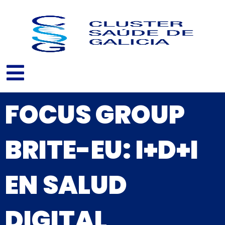
Ir
al
contenido
FOCUS GROUP
BRITE-EU: I+D+I
EN SALUD
DIGITAL