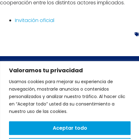
cooperación entre los distintos actores implicados.
Invitación oficial
Valoramos tu privacidad
DIRECCIÓN:
Avenida de Fernando de Casas
Usamos cookies para mejorar su experiencia de
Novoa 37 Edificio CNL. Portal A-B.
navegación, mostrarle anuncios o contenidos
1º andar, 15707 Santiago de
Compostela, A Coruña
L
T
personalizados y analizar nuestro tráfico. Al hacer clic
i
w
en “Aceptar todo” usted da su consentimiento a
Lunes a Viernes: 9:00 a
n
i
18:00
k
t
nuestro uso de las cookies.
e
t
CONTACTO:
d
e
i
r
Aceptar todo
602 24 71 49
n