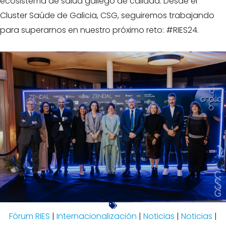
ecosistema de salud gallego de calidad. Desde el
Cluster Saúde de Galicia, CSG, seguiremos trabajando
para superarnos en nuestro próximo reto: #RIES24.
Fórum RIES
|
Internacionalización
|
Noticias
|
Noticias
|