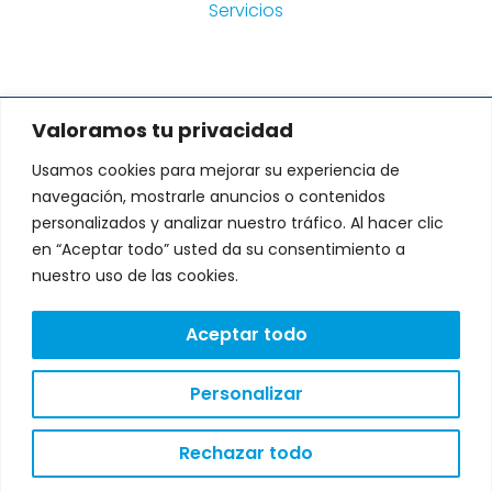
Servicios
Valoramos tu privacidad
DIRECCIÓN:
Usamos cookies para mejorar su experiencia de
Avenida de Fernando de Casas
Novoa 37 Edificio CNL. Portal A-B.
navegación, mostrarle anuncios o contenidos
1º andar, 15707 Santiago de
personalizados y analizar nuestro tráfico. Al hacer clic
Compostela, A Coruña
L
T
en “Aceptar todo” usted da su consentimiento a
i
w
Lunes a Viernes: 9:00 a
n
i
nuestro uso de las cookies.
18:00
k
t
e
t
CONTACTO:
d
e
Aceptar todo
i
r
602 24 71 49
n
Personalizar
AVISO LEGAL
POLÍTICA DE PRIVACIDAD
POLÍTICA DE COOKIES
Rechazar todo