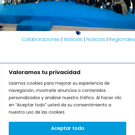
Colaboraciones
|
Noticias
|
Noticias
|
Regionales
Valoramos tu privacidad
DIRECCIÓN:
Usamos cookies para mejorar su experiencia de
Avenida de Fernando de Casas
Novoa 37 Edificio CNL. Portal A-B.
navegación, mostrarle anuncios o contenidos
1º andar, 15707 Santiago de
personalizados y analizar nuestro tráfico. Al hacer clic
Compostela, A Coruña
L
T
en “Aceptar todo” usted da su consentimiento a
i
w
Lunes a Viernes: 9:00 a
n
i
nuestro uso de las cookies.
18:00
k
t
e
t
CONTACTO:
d
e
Aceptar todo
i
r
602 24 71 49