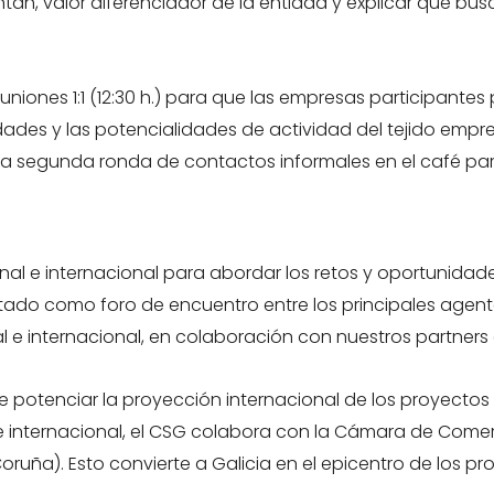
ntan, valor diferenciador de la entidad y explicar qué bu
euniones 1:1 (12:30 h.) para que las empresas participant
des y las potencialidades de actividad del tejido empresari
 una segunda ronda de contactos informales en el café pa
onal e internacional para abordar los retos y oportunidad
stado como foro de encuentro entre los principales agente
nal e internacional, en colaboración con nuestros partn
e potenciar la proyección internacional de los proyecto
 e internacional, el CSG colabora con la Cámara de Come
oruña). Esto convierte a Galicia en el epicentro de los pr