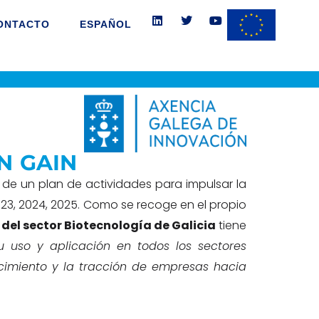
L
T
Y
i
w
o
ONTACTO
ESPAÑOL
n
i
u
k
t
t
e
t
u
d
e
b
i
r
e
n
N GAIN
de un plan de actividades para impulsar la
023, 2024, 2025. Como se recoge en el propio
del sector Biotecnología de Galicia
tiene
u uso y aplicación en todos los sectores
cimiento y la tracción de empresas hacia