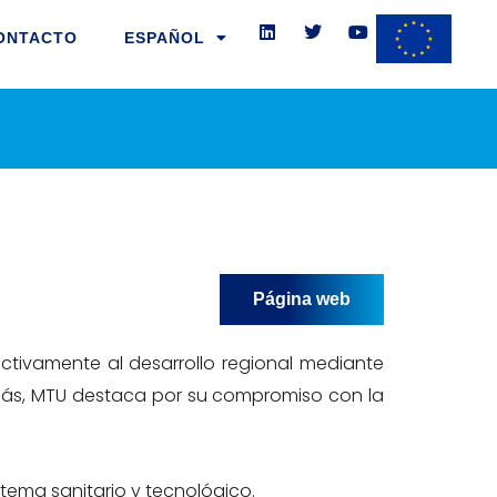
L
T
Y
i
w
o
ONTACTO
ESPAÑOL
n
i
u
k
t
t
e
t
u
d
e
b
i
r
e
n
Página web
ctivamente al desarrollo regional mediante
más, MTU destaca por su compromiso con la
tema sanitario y tecnológico.