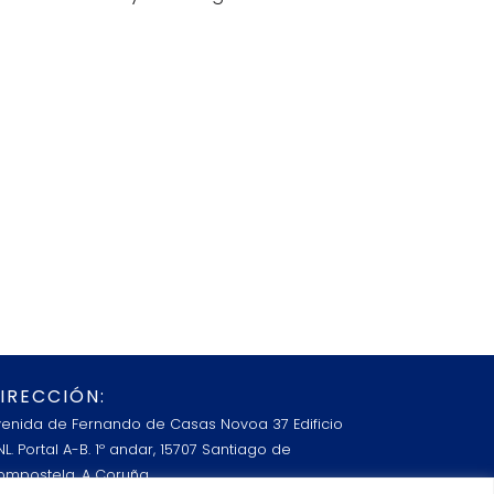
IRECCIÓN:
venida de Fernando de Casas Novoa 37 Edificio
L. Portal A-B. 1º andar, 15707 Santiago de
ompostela, A Coruña