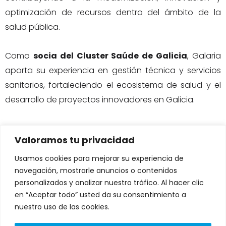
optimización de recursos dentro del ámbito de la
salud pública.
Como
socia del Cluster Saúde de Galicia
, Galaria
aporta su experiencia en gestión técnica y servicios
sanitarios, fortaleciendo el ecosistema de salud y el
desarrollo de proyectos innovadores en Galicia.
Valoramos tu privacidad
Usamos cookies para mejorar su experiencia de
navegación, mostrarle anuncios o contenidos
DIRECCIÓN:
personalizados y analizar nuestro tráfico. Al hacer clic
Avenida de Fernando de Casas
Novoa 37 Edificio CNL. Portal A-B.
en “Aceptar todo” usted da su consentimiento a
1º andar, 15707 Santiago de
nuestro uso de las cookies.
Compostela, A Coruña
L
T
i
w
Lunes a Viernes: 9:00 a