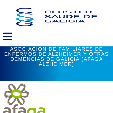
Ir
al
contenido
ASOCIACIÓN DE FAMILIARES DE
ENFERMOS DE ALZHEIMER Y OTRAS
DEMENCIAS DE GALICIA (AFAGA
ALZHEIMER)