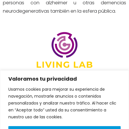
personas con alzheimer u otras demencias
neurodegenerativas también en la esfera pública.
LIVING LAB
Valoramos tu privacidad
Usamos cookies para mejorar su experiencia de
navegación, mostrarle anuncios o contenidos
DIRECCIÓN:
personalizados y analizar nuestro tráfico. Al hacer clic
Avenida de Fernando de Casas
en “Aceptar todo” usted da su consentimiento a
Novoa 37 Edificio CNL. Portal A-B.
nuestro uso de las cookies.
1º andar, 15707 Santiago de
Compostela, A Coruña
L
T
i
w